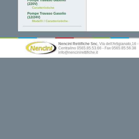
Pompe Travaso Gasolio
(220V)
Caratteristiche
Pompe Travaso Gasolio
(12/24V)
Modelli / Caratteristiche
Nencini Rettifiche Snc
, Via dell'Artigianato,16
Centralino 0565.85.53.66 - Fax 0565.85.56.38
info@nencinirettifiche.it