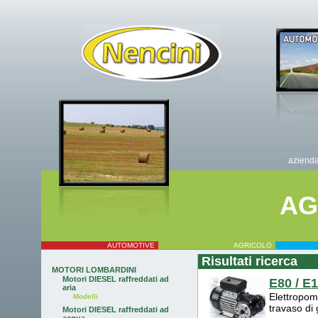
aziend
AG
AUTOMOTIVE
AGRICOLO
Risultati ricerca
MOTORI LOMBARDINI
Motori DIESEL raffreddati ad
E80 / E1
aria
Elettropomp
Modelli
travaso di 
Motori DIESEL raffreddati ad