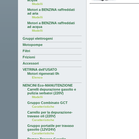
acqua
Modelli
Motori a BENZINA raffreddati
ad aria
Modelli
Motori a BENZINA raffreddati
ad acqua
Modelli
Gruppi elettrogeni
Motopompe
Filtri
Frizioni
Accessori
VETRINA dell'USATO
Motori rigenerati 0h
Elenco
NENCINI Eco-MANUTENZIONE
Carrelli depurazione gasolio e
pulizia serbatoi (220V)
Modelli
Gruppo Combinato GCT
Caratteristiche
Carrello per la depurazione-
travaso oli (220V)
Caratteristiche
Gruppo portatile per travaso
gasolio (12V/24V)
Caratteristiche