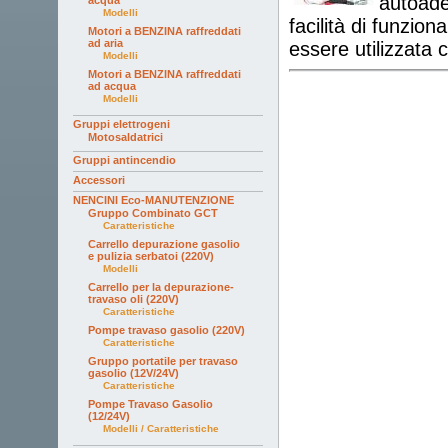
autoade
acqua
Modelli
facilità di funzio
Motori a BENZINA raffreddati
ad aria
essere utilizzata 
Modelli
Motori a BENZINA raffreddati
ad acqua
Modelli
Gruppi elettrogeni
Motosaldatrici
Gruppi antincendio
Accessori
NENCINI Eco-MANUTENZIONE
Gruppo Combinato GCT
Caratteristiche
Carrello depurazione gasolio
e pulizia serbatoi (220V)
Modelli
Carrello per la depurazione-
travaso oli (220V)
Caratteristiche
Pompe travaso gasolio (220V)
Caratteristiche
Gruppo portatile per travaso
gasolio (12V/24V)
Caratteristiche
Pompe Travaso Gasolio
(12/24V)
Modelli / Caratteristiche