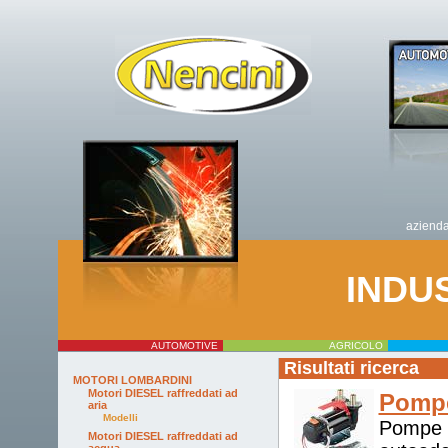
aziend
INDU
AUTOMOTIVE
AGRICOLO
Risultati ricerca
MOTORI LOMBARDINI
Motori DIESEL raffreddati ad
Pompe
aria
Modelli
Pompe pe
Motori DIESEL raffreddati ad