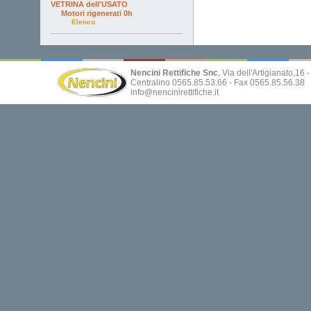
VETRINA dell'USATO
Motori rigenerati 0h
Elenco
Nencini Rettifiche Snc
, Via dell'Artigianato,16
Centralino 0565.85.53.66 - Fax 0565.85.56.38
info@nencinirettifiche.it