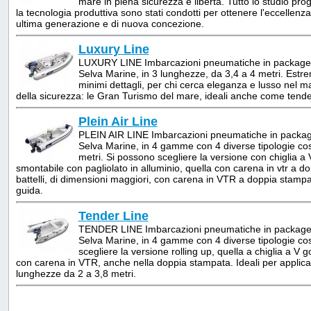
mare in piena sicurezza e libertà. Tutto lo studio proge
la tecnologia produttiva sono stati condotti per ottenere l'eccellenza 
ultima generazione e di nuova concezione.
Luxury Line
LUXURY LINE Imbarcazioni pneumatiche in package 
Selva Marine, in 3 lunghezze, da 3,4 a 4 metri. Est
minimi dettagli, per chi cerca eleganza e lusso nel 
della sicurezza: le Gran Turismo del mare, ideali anche come tende
Plein Air Line
PLEIN AIR LINE Imbarcazioni pneumatiche in packag
Selva Marine, in 4 gamme con 4 diverse tipologie cost
metri. Si possono scegliere la versione con chiglia a V
smontabile con pagliolato in alluminio, quella con carena in vtr a d
battelli, di dimensioni maggiori, con carena in VTR a doppia stampa
guida.
Tender Line
TENDER LINE Imbarcazioni pneumatiche in package 
Selva Marine, in 4 gamme con 4 diverse tipologie cos
scegliere la versione rolling up, quella a chiglia a V 
con carena in VTR, anche nella doppia stampata. Ideali per applic
lunghezze da 2 a 3,8 metri.