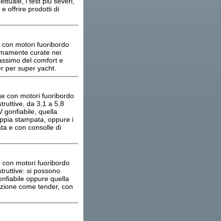
ttuale, i test più severi,
e offrire prodotti di
con motori fuoribordo
remamente curate nei
massimo del comfort e
r per super yacht.
e con motori fuoribordo
ruttive, da 3,1 a 5,8
 gonfiabile, quella
oppia stampata, oppure i
ta e con consolle di
con motori fuoribordo
truttive: si possono
gonfiabile oppure quella
azione come tender, con