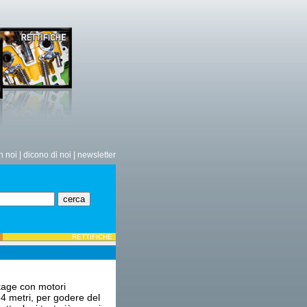
n noi
|
dicono di noi
|
newsletter
RETTIFICHE
age con motori
4 metri, per godere del