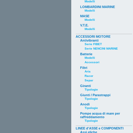
Modelli
LOMBARDINI MARINE
Modelli
MASE
Modelli
V.T.E.
Modelli
ACCESSORI MOTORE
Antivibranti
Serie FIBET
Serie NENCINI MARINE
Batterie
Modelli
Accessori
Filtri
Aria
Racor
Separ
Giranti
Tipologie
Giunti / Parastrappi
Tipologie
Anodi
Tipologie
Pompe acqua di mare per
raffreddamento
Tipologie
LINEE d'ASSE e COMPONENTI
Assi eliche