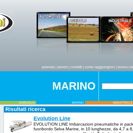
azienda
|
servizi
|
contatti
|
come raggiungerci
|
lavora co
MARINO
AGRICOLO
MARINO
INDUSTRIALE
Risultati ricerca
Evolution Line
EVOLUTION LINE Imbarcazioni pneumatiche in pack
fuoribordo Selva Marine, in 10 lunghezze, da 4,7 a 8,