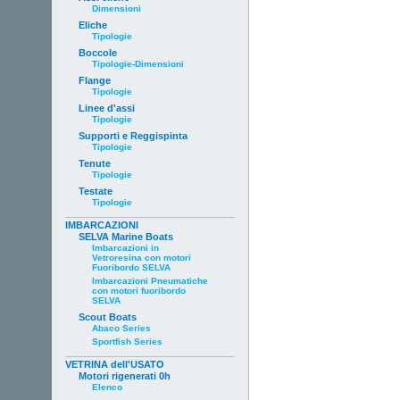
Dimensioni
Eliche
Tipologie
Boccole
Tipologie-Dimensioni
Flange
Tipologie
Linee d'assi
Tipologie
Supporti e Reggispinta
Tipologie
Tenute
Tipologie
Testate
Tipologie
IMBARCAZIONI
SELVA Marine Boats
Imbarcazioni in
Vetroresina con motori
Fuoribordo SELVA
Imbarcazioni Pneumatiche
con motori fuoribordo
SELVA
Scout Boats
Abaco Series
Sportfish Series
VETRINA dell'USATO
Motori rigenerati 0h
Elenco