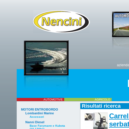
aziend
AUTOMOTIVE
AGRICOLO
Risultati ricerca
MOTORI ENTROBORDO
Lombardini Marine
Carrel
Accessori
serba
Nanni Diesel
Base Farymann e Kubota
(10-130hp)