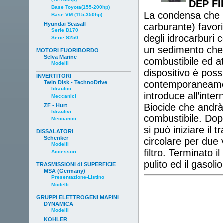
DEP FI
Base Toyota(155-200hp)
La condensa che si
Base VM (115-350hp)
Hyundai Seasall
carburante) favori
Serie D170
degli idrocarburi 
Serie S250
un sedimento che 
MOTORI FUORIBORDO
Selva Marine
combustibile ed a
Modelli
dispositivo è poss
INVERTITORI
contemporaneament
Twin Disk - TechnoDrive
Idraulici
introduce all’inter
Meccanici
Biocide che andrà
ZF - Hurt
Idraulici
combustibile. Dopo
Meccanici
si può iniziare i
DISSALATORI
Schenker
circolare per due v
Modelli
filtro. Terminato i
Accessori
pulito ed il gasoli
TRASMISSIONI di SUPERFICIE
MSA (Germany)
Presentazione-Listino
Modelli
GRUPPI ELETTROGENI MARINI
DYNAMICA
Modelli
KOHLER