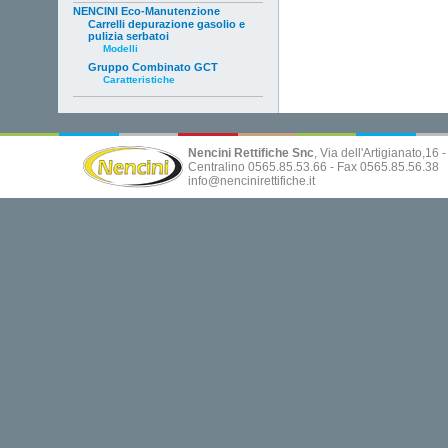
NENCINI Eco-Manutenzione
Carrelli depurazione gasolio e
pulizia serbatoi
Modelli
Gruppo Combinato GCT
Caratteristiche
Nencini Rettifiche Snc
, Via dell'Artigianato,16
Centralino 0565.85.53.66 - Fax 0565.85.56.38
info@nencinirettifiche.it