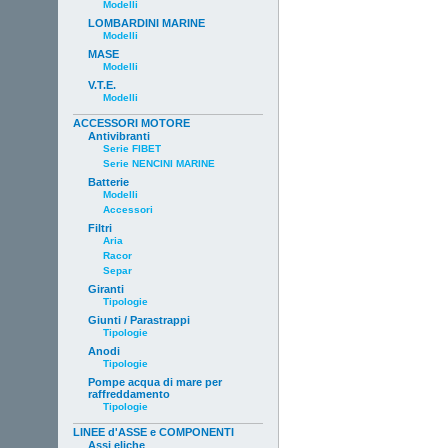
Modelli
LOMBARDINI MARINE
Modelli
MASE
Modelli
V.T.E.
Modelli
ACCESSORI MOTORE
Antivibranti
Serie FIBET
Serie NENCINI MARINE
Batterie
Modelli
Accessori
Filtri
Aria
Racor
Separ
Giranti
Tipologie
Giunti / Parastrappi
Tipologie
Anodi
Tipologie
Pompe acqua di mare per
raffreddamento
Tipologie
LINEE d'ASSE e COMPONENTI
Assi eliche