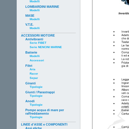
Modelli
LOMBARDINI MARINE
Modelli
MASE
Modelli
V.T.E.
Modelli
ACCESSORI MOTORE
Antivibranti
Serie FIBET
Serie NENCINI MARINE
Batterie
Modelli
Accessori
Filtri
Aria
Racor
Separ
Giranti
Tipologie
Giunti / Parastrappi
Tipologie
Anodi
Tipologie
Pompe acqua di mare per
raffreddamento
Tipologie
LINEE d'ASSE e COMPONENTI
Assi eliche