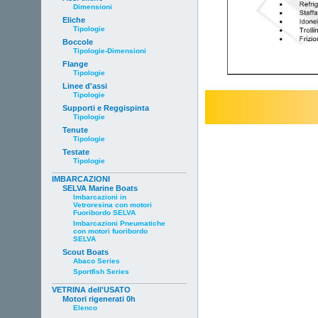
Dimensioni
Eliche
Tipologie
Boccole
Tipologie-Dimensioni
Flange
Tipologie
Linee d'assi
Tipologie
Supporti e Reggispinta
Tipologie
Tenute
Tipologie
Testate
Tipologie
IMBARCAZIONI
SELVA Marine Boats
Imbarcazioni in
Vetroresina con motori
Fuoribordo SELVA
Imbarcazioni Pneumatiche
con motori fuoribordo
SELVA
Scout Boats
Abaco Series
Sportfish Series
VETRINA dell'USATO
Motori rigenerati 0h
Elenco