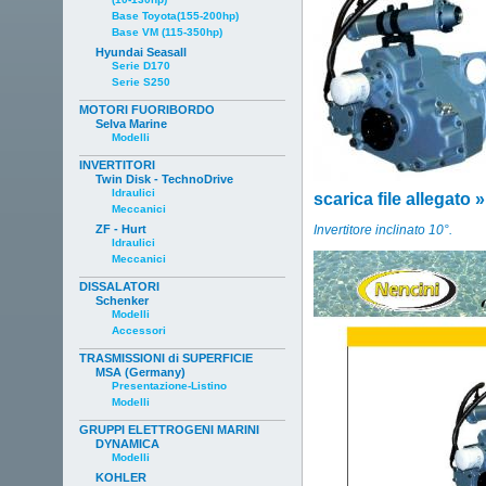
Base Toyota(155-200hp)
Base VM (115-350hp)
Hyundai Seasall
Serie D170
Serie S250
MOTORI FUORIBORDO
Selva Marine
Modelli
INVERTITORI
Twin Disk - TechnoDrive
Idraulici
scarica file allegato »
Meccanici
ZF - Hurt
Invertitore inclinato 10°.
Idraulici
Meccanici
DISSALATORI
Schenker
Modelli
Accessori
TRASMISSIONI di SUPERFICIE
MSA (Germany)
Presentazione-Listino
Modelli
GRUPPI ELETTROGENI MARINI
DYNAMICA
Modelli
KOHLER