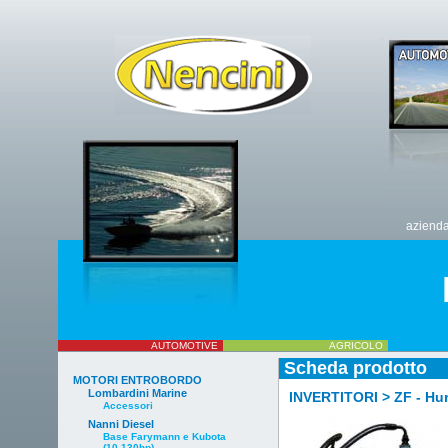
aziend
AUTOMOTIVE
AGRICOLO
Scheda prodotto
MOTORI ENTROBORDO
Lombardini Marine
INVERTITORI > ZF - Hurt
Accessori
Nanni Diesel
Base Farymann e Kubota
(10-130hp)