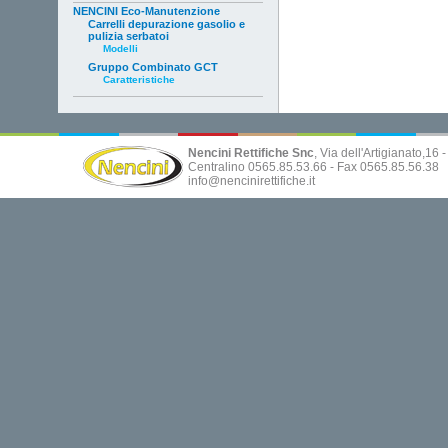
NENCINI Eco-Manutenzione
Carrelli depurazione gasolio e
pulizia serbatoi
Modelli
Gruppo Combinato GCT
Caratteristiche
Nencini Rettifiche Snc
, Via dell'Artigianato,16
Centralino 0565.85.53.66 - Fax 0565.85.56.38
info@nencinirettifiche.it