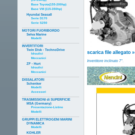
Base Toyota(155-200hp)
Base VM (115-350hp)
Hyundai Seasall
Serie D170
Serie S250
MOTORI FUORIBORDO
Selva Marine
Modelli
INVERTITORI
Twin Disk - TechnoDrive
scarica file allegato »
Idraulici
Meccanici
Invertitore inclinato 7°.
ZF - Hurt
Idraulici
Meccanici
DISSALATORI
Schenker
Modelli
Accessori
TRASMISSIONI di SUPERFICIE
MSA (Germany)
Presentazione-Listino
Modelli
GRUPPI ELETTROGENI MARINI
DYNAMICA
Modelli
KOHLER