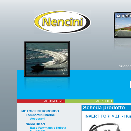
aziend
AUTOMOTIVE
AGRICOLO
Scheda prodotto
MOTORI ENTROBORDO
Lombardini Marine
INVERTITORI > ZF - Hurt
Accessori
Nanni Diesel
Base Farymann e Kubota
(10-130hp)