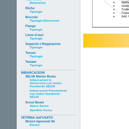
Dimensioni
Eliche
Tipologie
Boccole
Tipologie-Dimensioni
Flange
Tipologie
Linee d'assi
Tipologie
Supporti e Reggispinta
Tipologie
Tenute
Tipologie
Testate
Tipologie
IMBARCAZIONI
SELVA Marine Boats
Imbarcazioni in
Vetroresina con motori
Fuoribordo SELVA
Imbarcazioni Pneumatiche
con motori fuoribordo
SELVA
Scout Boats
Abaco Series
Sportfish Series
VETRINA dell'USATO
Motori rigenerati 0h
Elenco