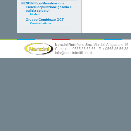
NENCINI Eco-Manutenzione
Carrelli depurazione gasolio e
pulizia serbatoi
Modelli
Gruppo Combinato GCT
Caratteristiche
Nencini Rettifiche Snc
, Via dell'Artigianato,16
Centralino 0565.85.53.66 - Fax 0565.85.56.38
info@nencinirettifiche.it