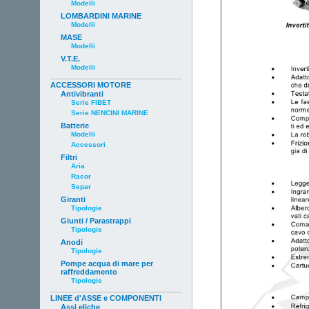
Modelli
LOMBARDINI MARINE
Modelli
MASE
Modelli
V.T.E.
Modelli
ACCESSORI MOTORE
Antivibranti
Serie FIBET
Serie NENCINI MARINE
Batterie
Modelli
Accessori
Filtri
Aria
Racor
Separ
Giranti
Tipologie
Giunti / Parastrappi
Tipologie
Anodi
Tipologie
Pompe acqua di mare per
raffreddamento
Tipologie
LINEE d'ASSE e COMPONENTI
Assi eliche